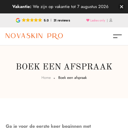
Vakantie:
We zijn op vakantie tot 7 augustus 2026
5.0
31 reviews
Ladies only
|
BOEK EEN AFSPRAAK
Home
Boek een afspraak
Ga je voor de eerste keer beginnen met