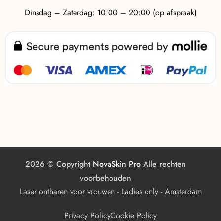
25 m
€55,00
Duur:
Prijs:
Dinsdag – Zaterdag: 10:00 – 20:00 (op afspraak)
Full Brazilian
30 m
€75,00
Duur:
Prijs:
Billen
20 m
€45,00
Duur:
Prijs:
Bovenbenen
2026 © Copyright
NovaSkin Pro
Alle rechten
20 m
€75,00
Duur:
Prijs:
voorbehouden
Laser ontharen voor vrouwen - Ladies only - Amsterdam
Privacy Policy
Cookie Policy
Onderbenen