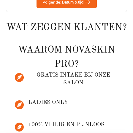
Volgende:
Datum & tijd
Oksels
15 m
€45,00
Duur:
Prijs:
WAT ZEGGEN KLANTEN?
Bovenlip
WAAROM NOVASKIN
10 m
€25,00
Duur:
Prijs:
PRO?
GRATIS INTAKE BIJ ONZE
Bakkebaard
SALON
15 m
€45,00
Duur:
Prijs:
LADIES ONLY
Hals
15 m
€45,00
Duur:
Prijs:
100% VEILIG EN PIJNLOOS