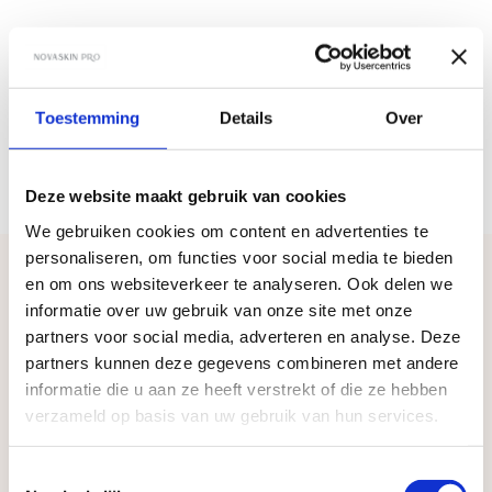
NIEUWSTE ICE DIODE LASER
Wangen
10 m
€30,00
Duur:
Prijs:
Toestemming
Details
Over
GRATIS PARKEREN
Nek
Deze website maakt gebruik van cookies
15 m
€45,00
Duur:
Prijs:
We gebruiken cookies om content en advertenties te
personaliseren, om functies voor social media te bieden
en om ons websiteverkeer te analyseren. Ook delen we
Oren
informatie over uw gebruik van onze site met onze
15 m
€45,00
Duur:
Prijs:
partners voor social media, adverteren en analyse. Deze
partners kunnen deze gegevens combineren met andere
informatie die u aan ze heeft verstrekt of die ze hebben
verzameld op basis van uw gebruik van hun services.
Gezicht volledig
30 m
€75,00
Duur:
Prijs:
Lasersalon voor vrouwen in Amsterdam
Toestemmingsselectie