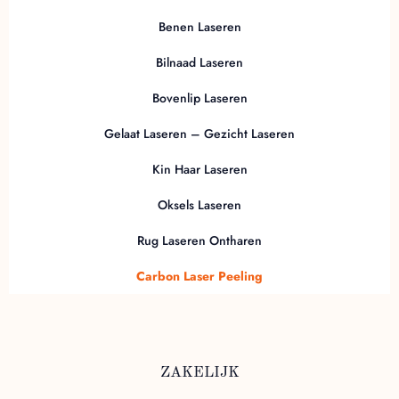
Benen Laseren
Bilnaad Laseren
Tepels rondom
10 m
€25,00
Duur:
Prijs:
Bovenlip Laseren
Gelaat Laseren – Gezicht Laseren
Kin Haar Laseren
Navelstrook
10 m
€25,00
Duur:
Prijs:
Oksels Laseren
Rug Laseren Ontharen
Buik
Carbon Laser Peeling
15 m
€55,00
Duur:
Prijs:
ZAKELIJK
Onderrug
15 m
€55,00
Duur:
Prijs: