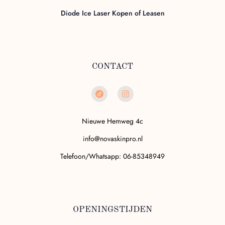
Diode Ice Laser Kopen of Leasen
Bovenrug
15 m
€55,00
Duur:
Prijs:
CONTACT
Rug volledig
25 m
€75,00
Duur:
Prijs:
Nieuwe Hemweg 4c
info@novaskinpro.nl
Telefoon/Whatsapp: 06-85348949
Bikinilijn-klein
15 m
€45,00
Duur:
Prijs:
OPENINGSTIJDEN
Bikinilijn-groot