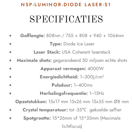
NSP-LUMINOR-DIODE LASER-S1
SPECIFICATIES
Golflengte:
808nm / 755 + 808 + 940 + 1064nm
Type:
Diode Ice Laser
Laser Stack:
USA Coherent laserstack
Maximale shots:
gegarandeerd 50 miljoen echte shots
Apparaat vermogen:
4000W
Energiedichtheid:
1~300J/cm²
Pulsduur:
1~400ms
Herhalingsfrequentie:
1~15Hz
Opzetstukken:
15x17 mm 15x26 mm 15x35 mm Ø8 mm
Crystal temparatuur:
tot -35℃ gekoelde saffier
Spotgrootte:
15*26mm of 15*35mm (Maximale
lichtfocus)