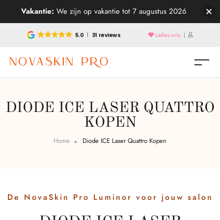
Vakantie:
We zijn op vakantie tot 7 augustus 2026
5.0
31 reviews
Ladies only
|
DIODE ICE LASER QUATTRO
KOPEN
Home
Diode ICE Laser Quattro Kopen
De NovaSkin Pro Luminor voor jouw salon