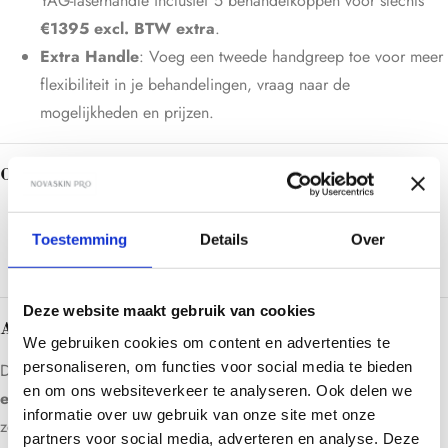
YAG-laserhandle inclusief 5 behandelkoppen voor slechts
€1395 excl. BTW extra
.
Extra Handle
: Voeg een tweede handgreep toe voor meer
flexibiliteit in je behandelingen, vraag naar de
mogelijkheden en prijzen.
ONDERSTEUNING
Ondersteuning via telefoon, e-mail
Direct contact met support, elke dag staan wij voor u klaar
Toestemming
Details
Over
ook in het weekend
Deze website maakt gebruik van cookies
AANTREKKELIJKE PRIJS EN BETALINGSOPTIES
We gebruiken cookies om content en advertenties te
personaliseren, om functies voor social media te bieden
De NovaSkin Pro Luminor is beschikbaar voor slechts
€13.950
en om ons websiteverkeer te analyseren. Ook delen we
excl. BTW
. Betaal gemakkelijk in
3 termijnen in 12 maanden
informatie over uw gebruik van onze site met onze
zonder extra kosten:
partners voor social media, adverteren en analyse. Deze