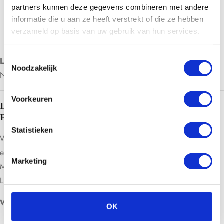
partners kunnen deze gegevens combineren met andere
Eerste termijn bij bestelling: €4650
informatie die u aan ze heeft verstrekt of die ze hebben
Tweede termijn na levering: €4650
verzameld op basis van uw gebruik van hun services.
Derde termijn: €4650
Toestemmingsselectie
Let op
: Prijzen exclusief BTW en eventuele extra opties zoals het
Noodzakelijk
ND YAG-handvat.
Voorkeuren
LEASE DE NOVASKIN PRO LUMINOR VANAF €450
PER MAAND
Statistieken
Wil je investeren in de nieuwste lasertechnologie zonder direct
een grote uitgave te doen?
Marketing
Met onze flexibele leaseoptie beschik je over de NovaSkin Pro
Luminor vanaf slechts €450 excl. BTW per maand.
Waarom leasen?
OK