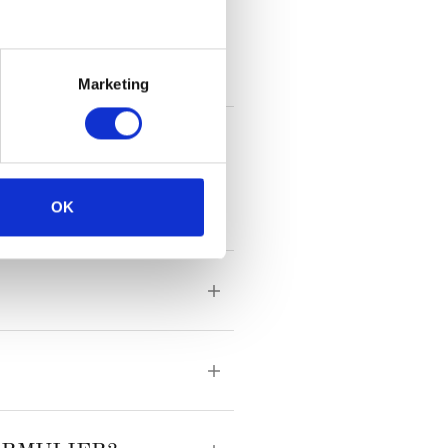
Marketing
voorkomen. Het formulier is
isico’s.
OK