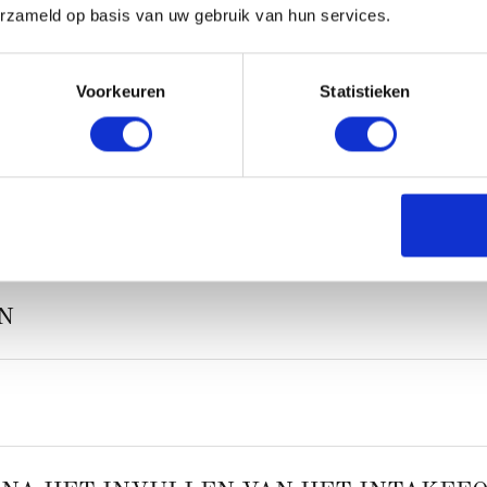
erzameld op basis van uw gebruik van hun services.
AOM IS HET NODIG?
Voorkeuren
Statistieken
behandeling professioneel te plannen en mogelijke complicaties te 
te zijn over de behandeling, de voor- en nazorg en de eventuele r
N