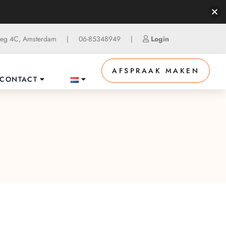
g 4C, Amsterdam
|
06-85348949
|
Login
AFSPRAAK MAKEN
CONTACT