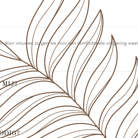
r en door vrouwen zorgen we voor een comfortabele omgeving waar 
 MIJ?
ODIG?