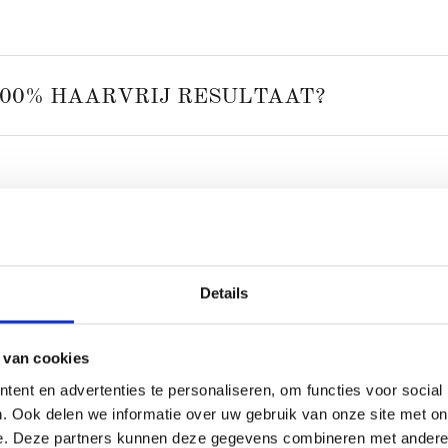
100% HAARVRIJ RESULTAAT?
Details
 van cookies
ent en advertenties te personaliseren, om functies voor social
. Ook delen we informatie over uw gebruik van onze site met on
aken van een afspraak, annulering, documenten/formulieren etceter
e. Deze partners kunnen deze gegevens combineren met andere i