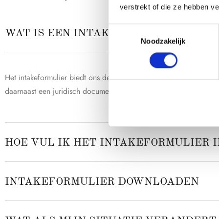
verstrekt of die ze hebben v
Toestemmingsselectie
WAT IS EEN INTAKEFORMULIER EN WA
Noodzakelijk
Het intakeformulier biedt ons de informatie die nodig is om uw 
daarnaast een juridisch document waarin u aangeeft geïnformeerd 
HOE VUL IK HET INTAKEFORMULIER I
INTAKEFORMULIER DOWNLOADEN