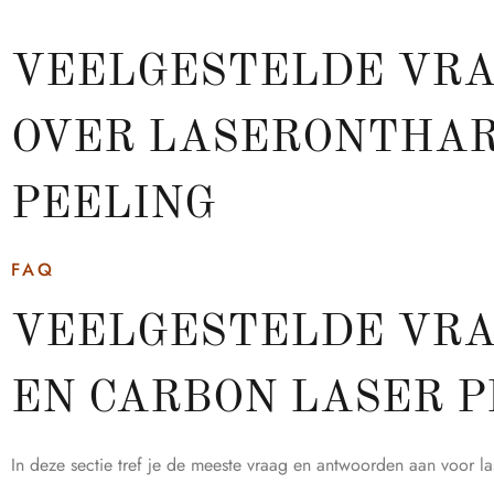
VEELGESTELDE VR
OVER LASERONTHAR
PEELING
FAQ
VEELGESTELDE VRA
EN CARBON LASER P
In deze sectie tref je de meeste vraag en antwoorden aan voor la