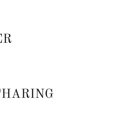
ER
THARING