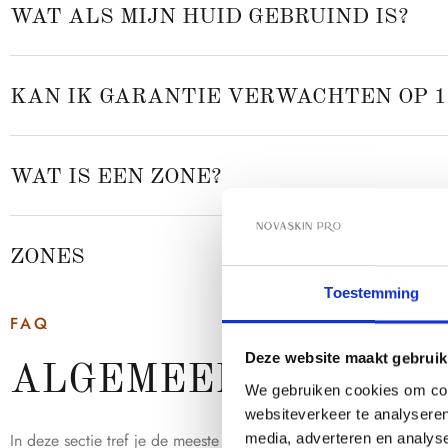
WAT ALS MIJN HUID GEBRUIND IS?
KAN IK GARANTIE VERWACHTEN OP 
WAT IS EEN ZONE?
ZONES
Toestemming
FAQ
Deze website maakt gebruik
ALGEMEEN
We gebruiken cookies om cont
websiteverkeer te analyseren
In deze sectie tref je de meeste vraag en antwoorden aan het m
media, adverteren en analys