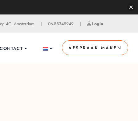
g 4C, Amsterdam
|
06-85348949
|
Login
AFSPRAAK MAKEN
CONTACT