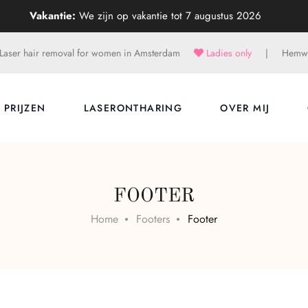
Vakantie:
We zijn op vakantie tot 7 augustus 2026
Laser hair removal for women in Amsterdam
Ladies only
|
Hemwe
PRIJZEN
LASERONTHARING
OVER MIJ
FOOTER
Home
Footers
Footer