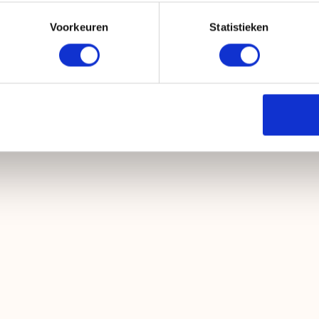
(op 
Nieuwe Hemweg 4c
Voorkeuren
Statistieken
info@novaskinpro.nl
Telefoon/Whatsapp: 06-85348949